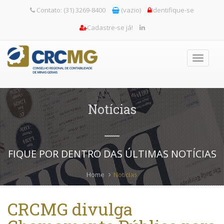
Contato: (31) 3269-8400
(vazio)
Identifique-se
Cadastre-se já!
Toggle
navigati
Notícias
FIQUE POR DENTRO DAS ÚLTIMAS NOTÍCIAS
Home
Notícias
CRCMG divulga