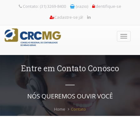
Contato: (31) 3269-8400
(vazio)
Identifique-se
Cadastre-se já!
Toggle
navigati
Entre em Contato Conosco
NÓS QUEREMOS OUVIR VOCÊ
Home
Contato