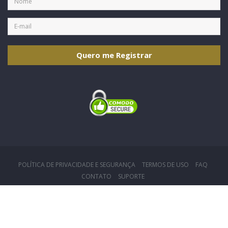
Quero me Registrar
POLÍTICA DE PRIVACIDADE E SEGURANÇA
TERMOS DE USO
FAQ
CONTATO
SUPORTE
© 2026, CRCMG - Todos os direitos reservados
CNPJ: 17.188.574/0001-38
Desenvolvido por
Dottatec - Soluções Inteligentes