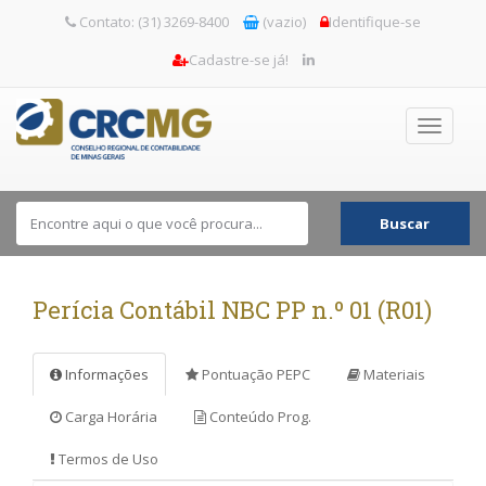
Contato: (31) 3269-8400
(vazio)
Identifique-se
Cadastre-se já!
Toggle
navigati
Buscar
Perícia Contábil NBC PP n.º 01 (R01)
Informações
Pontuação PEPC
Materiais
Carga Horária
Conteúdo Prog.
Termos de Uso