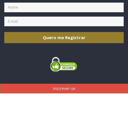
Quero me Registrar
Inscrever-se
POLÍTICA DE PRIVACIDADE E SEGURANÇA
TERMOS DE USO
FAQ
CONTATO
SUPORTE
© 2026, CRCMG - Todos os direitos reservados
CNPJ: 17.188.574/0001-38
Desenvolvido por
Dottatec - Soluções Inteligentes