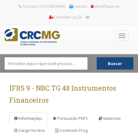
Contato: (31) 3269-8400
(vazio)
Identifique-se
Cadastre-se já!
Toggle
navigati
Buscar
IFRS 9 - NBC TG 48 Instrumentos
Financeiros
Informações
Pontuação PEPC
Materiais
Carga Horária
Conteúdo Prog.